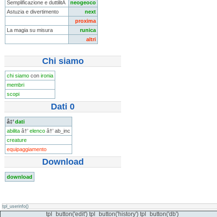
Semplificazione e duttilitÃ
neogeoco
Astuzia e divertimento
next
proxima
La magia su misura
runica
altri
Chi siamo
chi siamo
con
ironia
membri
scopi
Dati 0
â‡’
dati
abilita
â†’
elenco
â†’ ab_inc
creature
equipaggiamento
Download
download
tpl_userinfo()
tpl_button('edit') tpl_button('history') tpl_button('db')