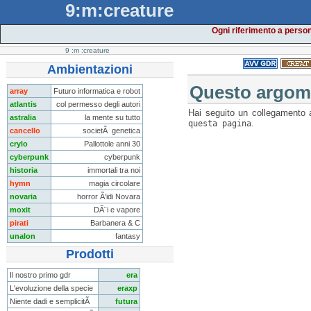
9:m:creature
Ogni riferimento a person
9
:m
:creature
Ambientazioni
Questo argome
array
Futuro informatica e robot
atlantis
col permesso degli autori
Hai seguito un collegamento 
astralia
la mente su tutto
questa pagina
.
cancello
societÃ genetica
crylo
Pallottole anni 30
cyberpunk
cyberpunk
historia
immortali tra noi
hymn
magia circolare
novaria
horror Ã’idi Novara
moxit
DÃ¨i e vapore
pirati
Barbanera & C
unalon
fantasy
Prodotti
Il nostro primo gdr
era
L'evoluzione della specie
eraxp
Niente dadi e semplicitÃ
futura