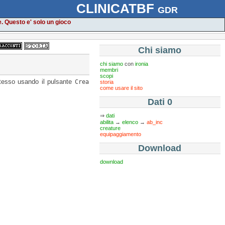
CLINICATBF
gdr
e. Questo e' solo un gioco
Chi siamo
chi siamo
con
ironia
membri
scopi
stesso usando il pulsante
Crea
storia
come usare il sito
Dati 0
⇒
dati
abilita
→
elenco
→
ab_inc
creature
equipaggiamento
Download
download