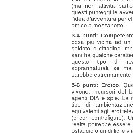
(ma non attività parti
questi punteggi le avven
l'idea d’avventura per ch
amico a mezzanotte.
3-4 punti: Competent
cosa più vicina ad un 
soldato o cittadino im
sani ha qualche caratteri
questo tipo di rea
soprannaturali, se ma
sarebbe estremamente per
5-6 punti: Eroico
. Que
vivono: incursori del 
agenti DIA e spie. La 
tipo di ambientazio
equivalenti agli eroi tel
(e con controfigure). U
realtà potrebbe essere 
ostaggio o un difficile v