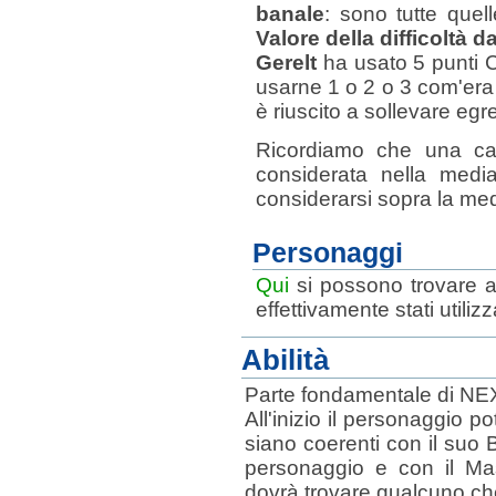
banale
: sono tutte quel
Valore della difficoltà da
Gerelt
ha usato 5 punti C
usarne 1 o 2 o 3 com'era sc
è riuscito a sollevare egr
Ricordiamo che una car
considerata nella media
considerarsi sopra la med
Personaggi
Qui
si possono trovare 
effettivamente stati utilizza
Abilità
Parte fondamentale di NEXT 
All'inizio il personaggio p
siano coerenti con il suo
personaggio e con il Ma
dovrà trovare qualcuno che 