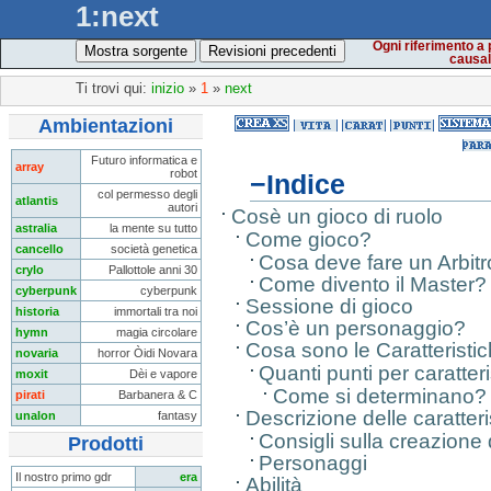
1:next
Ogni riferimento a 
Mostra sorgente
Revisioni precedenti
causal
Ti trovi qui:
inizio
»
1
»
next
Ambientazioni
Futuro informatica e
array
robot
−
Indice
col permesso degli
atlantis
autori
Cosè un gioco di ruolo
astralia
la mente su tutto
Come gioco?
cancello
società genetica
Cosa deve fare un Arbit
crylo
Pallottole anni 30
Come divento il Master?
cyberpunk
cyberpunk
Sessione di gioco
historia
immortali tra noi
Cos’è un personaggio?
hymn
magia circolare
Cosa sono le Caratteristi
novaria
horror Òidi Novara
Quanti punti per caratter
moxit
Dèi e vapore
Come si determinano?
pirati
Barbanera & C
Descrizione delle caratteri
unalon
fantasy
Consigli sulla creazione
Prodotti
Personaggi
Il nostro primo gdr
era
Abilità