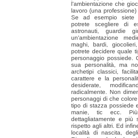
l’ambientazione che gio
lavoro (una professione) 
Se ad esempio siete 
potrete scegliere di es
astronauti, guardie gi
un’ambientazione medi
maghi, bardi, giocolieri
potrete decidere quale ti
personaggio possiede. Q
sua personalità, ma non
archetipi classici, facil
carattere e la personal
desiderate, modifica
radicalmente. Non diment
personaggi di che colore s
tipo di stazza possiede 
manie, tic ecc. Più
dettagliatamente e più s
rispetto agli altri. Ed inf
località di nascita, de