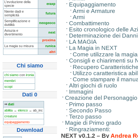
L'evoluzione della
Equipaggiamento
eraxp
specie
Armi e Armature
Niente dadi e
futura
semplicità
Armi
Semplificazione e
Combattimento
neogeoco
duttilità
Esito cronologico delle Az
Astuzia e
next
Determinazione dei Danni 
divertimento
proxima
LA MAGIA
La magia su misura
runica
La Magia in NEXT
altri
Come utilizzare la magia
Consigli e chiarimenti su
Chi siamo
Recupero Caratteristiche 
Utilizzo caratteristica abil
chi siamo
con
ironia
Come stampare il manua
membri
Altri giochi di ruolo
scopi
Immagini
Dati 0
Creazione del Personaggio
Primo passo
⇒
dati
Secondo Passo
abilita
→
elenco
→ ab_inc
Terzo passo
creature
Magie di Primo grado
equipaggiamento
Ringraziamenti:
Download
NEXT v0.1.2 – By
Andrea R