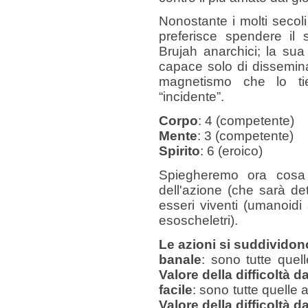
Nonostante i molti secoli
preferisce spendere il
Brujah anarchici; la su
capace solo di dissemin
magnetismo che lo ti
“incidente”.
Corpo
: 4 (competente)
Mente
: 3 (competente)
Spirito
: 6 (eroico)
Spiegheremo ora cosa s
dell'azione (che sarà de
esseri viventi (umanoid
esoscheletri).
Le azioni si suddividono
banale
: sono tutte quel
Valore della difficoltà da
facile
: sono tutte quelle 
Valore della difficoltà d