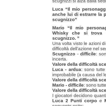
scugnizzi si alza dalla sedi
Luca “Il mio personagg
anche lui di estrarre la 
scugnizzo”
Mario “Il mio personag
Whisky che si trova s
scugnizzo. ”
Una volta visto le azioni di
difficoltà dell’azione nel 
Scugnizzo
-
difficile
: son
incerta.
Valore della difficoltà sce
Luca - ardua
: sono tutte
improbabile (a causa del le
Valore della difficoltà sce
Mario - difficile
: sono tutt
Valore della difficoltà sce
I giocatori decidono quanti
Luca 2 Punti corpo
e
seguente esito: