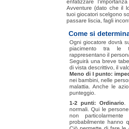
enfatizzare l’importanza
Avventure (dato che il 
tuoi giocatori scelgono so
passare liscia, fagli incon
Come si determin
Ogni giocatore dovrà su
piacimento tra le t
rappresentano il person
Seguirà una breve tabel
di vista descrittivo, il v
Meno di I punto: impe
nei bambini, nelle perso
malattia. Anche le azio
punteggio.
1-2 punti: Ordinario
.
normali. Qui le person
non particolarmente i
probabilmente hanno qua
Ciò permette di fare le c