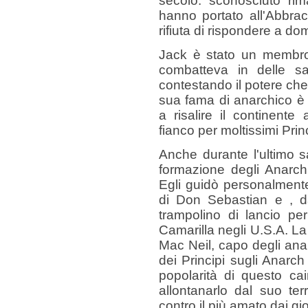
secolo: sconosciuto rim
hanno portato all'Abbra
rifiuta di rispondere a do
Jack è stato un membro 
combatteva in delle s
contestando il potere che
sua fama di anarchico è 
a risalire il continent
fianco per moltissimi Prin
Anche durante l'ultimo 
formazione degli Anarch
Egli guidò personalmente 
di Don Sebastian e , da
trampolino di lancio per
Camarilla negli U.S.A. L
Mac Neil, capo degli anar
dei Principi sugli Anarch
popolarità di questo ca
allontanarlo dal suo te
contro il più amato dai gi