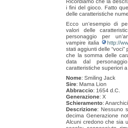
Ricordiamo che la descr
i fini del gioco. Fatto 
delle caratteristiche nume
Ecco un’esempio di per
valori delle caratteris
personaggio per un’am
vampire italia
http://w
stati aggiunti delle “voci”
che la somma delle cara
data dal personaggi
caratteristiche superiori 
Nome
: Smiling Jack
Sire
: Mama Lion
Abbraccio
: 1654 d.C.
Generazione
: X
Schieramento
: Anarchici
Descrizione
: Nessuno sa
decima Generazione not
Alcuni credono che sia u