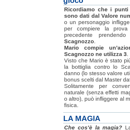
gioco
Ricordiamo che i punti
sono dati dal Valore nu
o un personaggio infligge
per compiere la prova 
precedente prendendo
Scagnozzo
.
Mario compie un’azi
Scagnozzo ne utilizza 3
.
Visto che Mario è stato pi
la bottiglia contro lo S
danno (lo stesso valore uti
bonus scelti dal Master dato
Solitamente per conve
naturale (senza effetti mag
o altro), può infliggere al
fisica.
LA MAGIA
Che cos'è la magia?
La