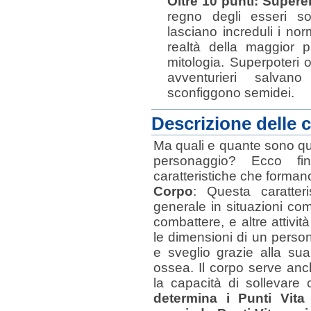
Oltre 10 punti: Supere
regno degli esseri so
lasciano increduli i nor
realtà della maggior p
mitologia. Superpoteri 
avventurieri salvan
sconfiggono semidei.
Descrizione delle c
Ma quali e quante sono qu
personaggio? Ecco fin
caratteristiche che forman
Corpo
: Questa caratter
generale in situazioni come
combattere, e altre attivit
le dimensioni di un person
e sveglio grazie alla su
ossea. Il corpo serve an
la capacità di sollevare
determina i Punti Vit