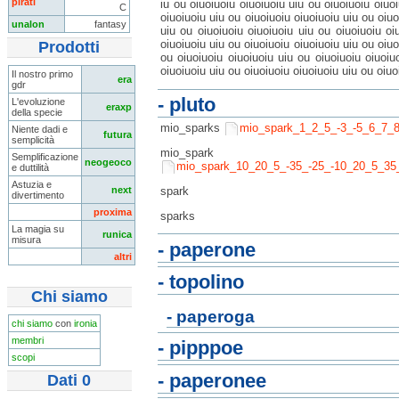
pirati
iu ou oiuoiuoiu oiuoiuoiu uiu ou oiuoiuoiu oiuo
C
oiuoiuoiu uiu ou oiuoiuoiu oiuoiuoiu uiu ou oiu
unalon
fantasy
uiu ou oiuoiuoiu oiuoiuoiu uiu ou oiuoiuoiu oi
oiuoiuoiu uiu ou oiuoiuoiu oiuoiuoiu uiu ou oiuo
Prodotti
ou oiuoiuoiu oiuoiuoiu uiu ou oiuoiuoiu oiuoiu
oiuoiuoiu uiu ou oiuoiuoiu oiuoiuoiu uiu ou oiuo
Il nostro primo
era
gdr
- pluto
L'evoluzione
eraxp
della specie
mio_sparks
mio_spark_1_2_5_-3_-5_6_7_
Niente dadi e
futura
semplicità
mio_spark
Semplificazione
neogeoco
mio_spark_10_20_5_-35_-25_-10_20_5_35
e duttilità
Astuzia e
spark
next
divertimento
proxima
sparks
La magia su
runica
misura
- paperone
altri
- topolino
Chi siamo
- paperoga
chi siamo
con
ironia
membri
- pipppoe
scopi
- paperonee
Dati 0