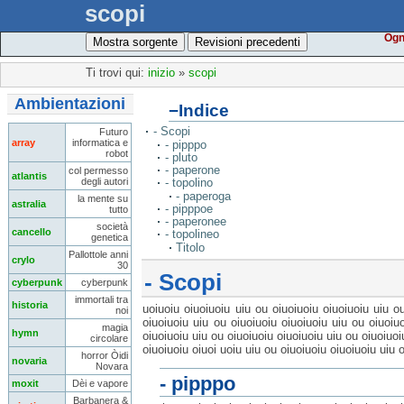
scopi
Ogn
Mostra sorgente
Revisioni precedenti
Ti trovi qui:
inizio
»
scopi
Ambientazioni
−
Indice
- Scopi
Futuro
array
informatica e
- pipppo
robot
- pluto
- paperone
col permesso
atlantis
degli autori
- topolino
- paperoga
la mente su
astralia
- pipppoe
tutto
- paperonee
società
cancello
- topolineo
genetica
Titolo
Pallottole anni
crylo
30
- Scopi
cyberpunk
cyberpunk
immortali tra
historia
uoiuoiu oiuoiuoiu uiu ou oiuoiuoiu oiuoiuoiu uiu o
noi
oiuoiuoiu uiu ou oiuoiuoiu oiuoiuoiu uiu ou oiuoiu
magia
hymn
oiuoiuoiu uiu ou oiuoiuoiu oiuoiuoiu uiu ou oiuoiuoi
circolare
oiuoiuoiu oiuoi uoiu uiu ou oiuoiuoiu oiuoiuoiu uiu 
horror Òidi
novaria
Novara
- pipppo
moxit
Dèi e vapore
Barbanera &