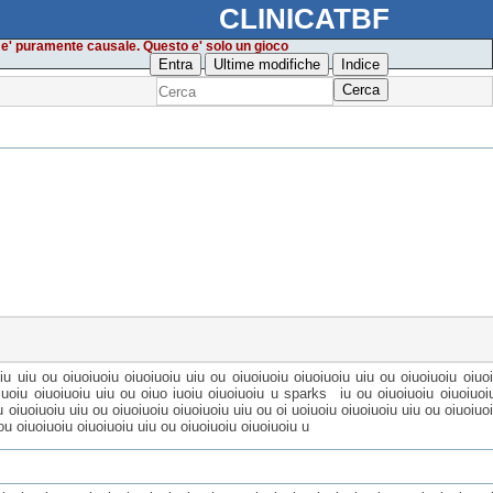
CLINICATBF
i e' puramente causale. Questo e' solo un gioco
Entra
Ultime modifiche
Indice
Cerca
iu uiu ou oiuoiuoiu oiuoiuoiu uiu ou oiuoiuoiu oiuoiuoiu uiu ou oiuoiuoiu oiuoi
oiuoiu oiuoiuoiu uiu ou oiuo iuoiu oiuoiuoiu u sparks
iu ou oiuoiuoiu oiuoiuoi
u oiuoiuoiu uiu ou oiuoiuoiu oiuoiuoiu uiu ou oi uoiuoiu oiuoiuoiu uiu ou oiuoiuo
 ou oiuoiuoiu oiuoiuoiu uiu ou oiuoiuoiu oiuoiuoiu u