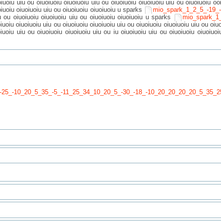
oiuoiu uiu ou oiuoiuoiu oiuoiuoiu uiu ou oiuoiuoiu oiuoiuoiu uiu ou oiuoiuoiu oo
uoiuoiu oiuoiuoiu uiu ou oiuoiuoiu oiuoiuoiu u sparks
mio_spark_1_2_5_-19_
iu ou oiuoiuoiu oiuoiuoiu uiu ou oiuoiuoiu oiuoiuoiu u sparks
mio_spark_1
iuoiu oiuoiuoiu uiu ou oiuoiuoiu oiuoiuoiu uiu ou oiuoiuoiu oiuoiuoiu uiu ou oiu
iuoiu uiu ou oiuoiuoiu oiuoiuoiu uiu ou iu oiuoiuoiu uiu ou oiuoiuoiu oiuoiuoi
-25_-10_20_5_35_-5_-11_25_34_10_20_5_-30_-18_-10_20_20_20_20_5_35_2