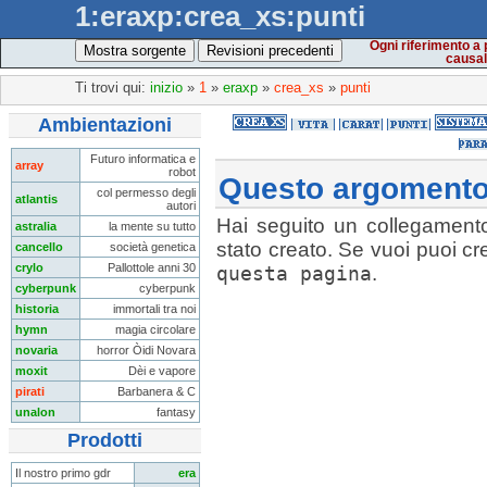
1:eraxp:crea_xs:punti
Ogni riferimento a 
Mostra sorgente
Revisioni precedenti
causal
Ti trovi qui:
inizio
»
1
»
eraxp
»
crea_xs
»
punti
Ambientazioni
Futuro informatica e
array
robot
Questo argomento
col permesso degli
atlantis
autori
Hai seguito un collegamen
astralia
la mente su tutto
stato creato. Se vuoi puoi cr
cancello
società genetica
crylo
Pallottole anni 30
questa pagina
.
cyberpunk
cyberpunk
historia
immortali tra noi
hymn
magia circolare
novaria
horror Òidi Novara
moxit
Dèi e vapore
pirati
Barbanera & C
unalon
fantasy
Prodotti
Il nostro primo gdr
era