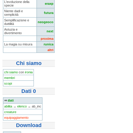
L'evoluzione della
eraxp
specie
Niente dadi e
futura
semplicità
Semplificazione e
neogeoco
duttilità
Astuzia e
next
divertimento
proxima
La magia su misura
runica
altri
Chi siamo
chi siamo
con
ironia
membri
scopi
Dati 0
⇒
dati
abilita
→
elenco
→ ab_inc
creature
equipaggiamento
Download